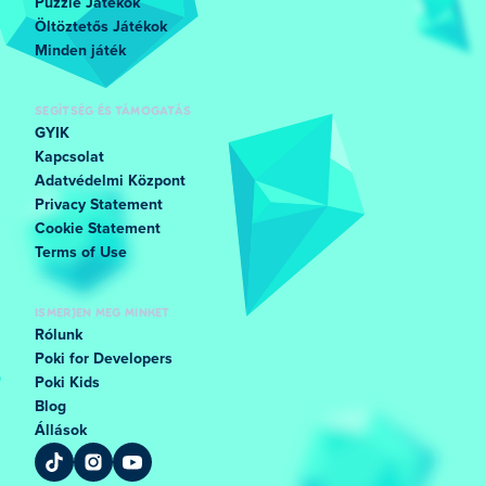
Puzzle Játékok
Öltöztetős Játékok
Minden játék
SEGÍTSÉG ÉS TÁMOGATÁS
GYIK
Kapcsolat
Adatvédelmi Központ
Privacy Statement
Cookie Statement
Terms of Use
ISMERJEN MEG MINKET
Rólunk
Poki for Developers
Poki Kids
Blog
Állások