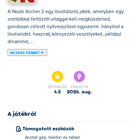
A Noob Archer 2 egy lövöldözős játék, amelyben egy
zombikkal fertőzött világgal kell megküzdened,
gondosan célzott nyílvesszővel egyszerre. Irányítsd a
lövéseidet, használj környezeti veszélyeket, például
dinamitot,...
MUTASS TÖBBET
A Noob Archer 2 egy lövöldözős játék, amelyben egy
zombikkal fertőzött világgal kell megküzdened,
gondosan célzott nyílvesszővel egyszerre. Irányítsd a
lövéseidet, használj környezeti veszélyeket, például
ÉRTÉKELÉS
FRISSÍTVE
dinamitot, hogy láncgyilkosságokat hajts végre, és találd
4.5
2026. aug.
ki a legokosabb módot, hogy elpusztíts minden zombit a
képernyőn. Mivel egyes pályákon kevesebb a nyíl, mint
az ellenség, minden lövésnek számítania kell – ezért
A játékról
gondolkodj, mielőtt lövöldözöl. Át tudsz nyilazni
mindegyiken?
Támogatott eszközök
Asztali gép, telefon és tablet