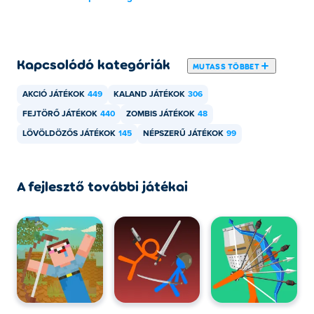
A Noob Archer 2 játszható számítógépen és
mobileszközökön, például telefonokon és táblagépeken.
Kapcsolódó kategóriák
MUTASS TÖBBET
AKCIÓ JÁTÉKOK
449
KALAND JÁTÉKOK
306
FEJTÖRŐ JÁTÉKOK
440
ZOMBIS JÁTÉKOK
48
LÖVÖLDÖZŐS JÁTÉKOK
145
NÉPSZERŰ JÁTÉKOK
99
A fejlesztő további játékai