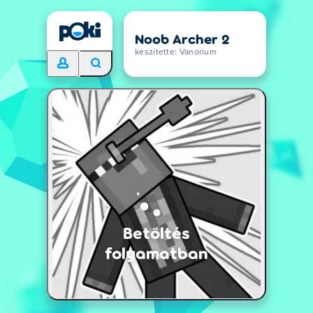
Noob Archer 2
készítette: Vanorium
Betöltés
folyamatban