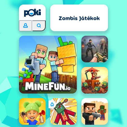
Zombis Játékok