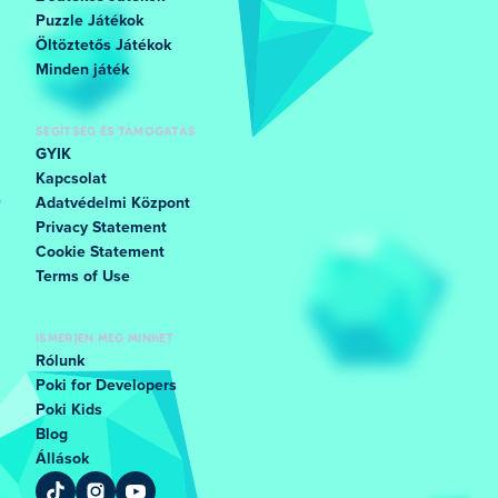
Puzzle Játékok
Öltöztetős Játékok
Minden játék
SEGÍTSÉG ÉS TÁMOGATÁS
GYIK
Kapcsolat
Adatvédelmi Központ
Privacy Statement
Cookie Statement
Terms of Use
ISMERJEN MEG MINKET
Rólunk
Poki for Developers
Poki Kids
Blog
Állások