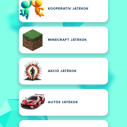
KOOPERATÍV JÁTÉKOK
MINECRAFT JÁTÉKOK
AKCIÓ JÁTÉKOK
AUTÓS JÁTÉKOK