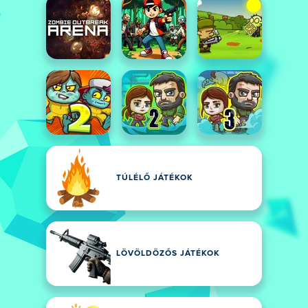
TÚLÉLŐ JÁTÉKOK
LÖVÖLDÖZŐS JÁTÉKOK