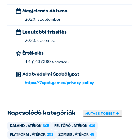
Megjelenés dátuma
2020. szeptember
Legutóbbi frissítés
2023. december
Értékelés
4.4 (1,437,380 szavazat)
Adatvédelmi Szabályzat
https://7spot.games/privacy-policy
Kapcsolódó kategóriák
MUTASS TÖBBET
KALAND JÁTÉKOK
305
FEJTÖRŐ JÁTÉKOK
439
PLATFORM JÁTÉKOK
292
ZOMBIS JÁTÉKOK
48