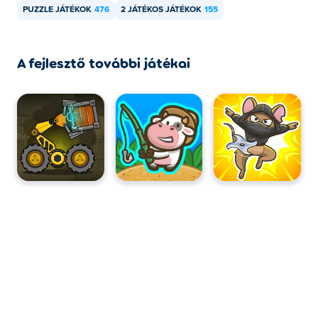
PUZZLE JÁTÉKOK
476
2 JÁTÉKOS JÁTÉKOK
155
A fejlesztő további játékai