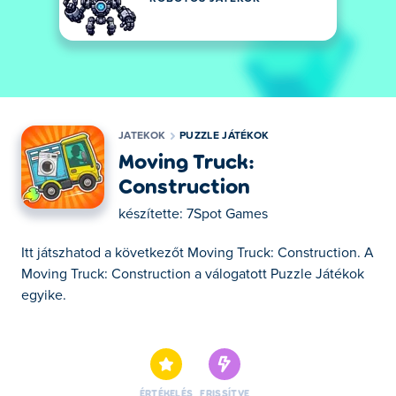
JATEKOK
PUZZLE JÁTÉKOK
Moving Truck:
Construction
készítette:
7Spot Games
Itt játszhatod a következőt Moving Truck: Construction. A
Moving Truck: Construction a válogatott Puzzle Játékok
egyike.
Itt játszhatod a következőt Moving Truck: Construction. A
Moving Truck: Construction a válogatott Puzzle Játékok
egyike.
ÉRTÉKELÉS
FRISSÍTVE