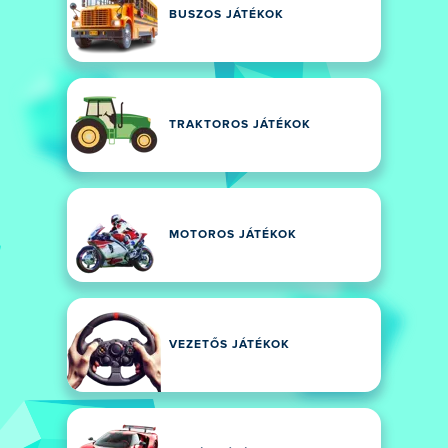
BUSZOS JÁTÉKOK
TRAKTOROS JÁTÉKOK
MOTOROS JÁTÉKOK
VEZETŐS JÁTÉKOK