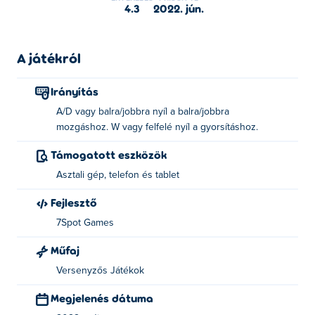
4.3
2022. jún.
A játékról
Irányítás
A/D vagy balra/jobbra nyíl a balra/jobbra
mozgáshoz. W vagy felfelé nyíl a gyorsításhoz.
Támogatott eszközök
Asztali gép, telefon és tablet
Fejlesztő
7Spot Games
Műfaj
Versenyzős Játékok
Megjelenés dátuma