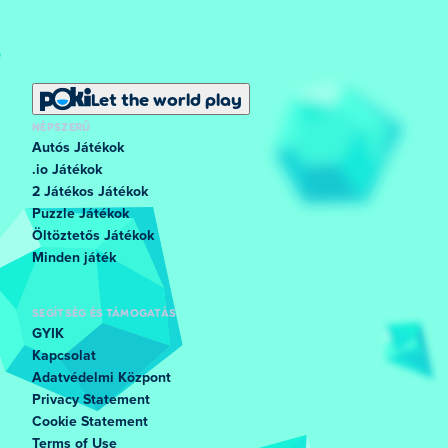
Let the world play
NÉPSZERŰ
Autós Játékok
.io Játékok
2 Játékos Játékok
Puzzle Játékok
Öltöztetős Játékok
Minden játék
SEGÍTSÉG ÉS TÁMOGATÁS
GYIK
Kapcsolat
Adatvédelmi Központ
Privacy Statement
Cookie Statement
Terms of Use