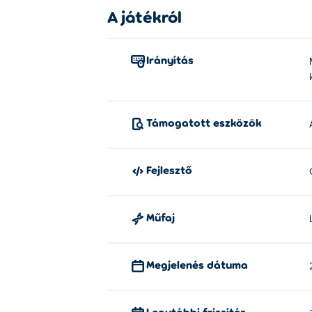
Hogyan kell játszani a DeadRise.io
A játékról
Mozgás: WASD vagy nyílbillentyű
Lövés: bal klikk
Irányítás
Ki hozta létre a DeadRise.io-t?
A DeadRise.io-t a Gamebole Studios készít
Támogatott eszközök
Detailing Master
!
Hogyan játszhatok ingyen a DeadRi
Fejlesztő
Ingyenesen játszhatsz a DeadRise.io-val a
Műfaj
Játszhatok a DeadRise.io-val mobi
A DeadRise.io játszható számítógépen és
Megjelenés dátuma
Legutóbbi frissítés