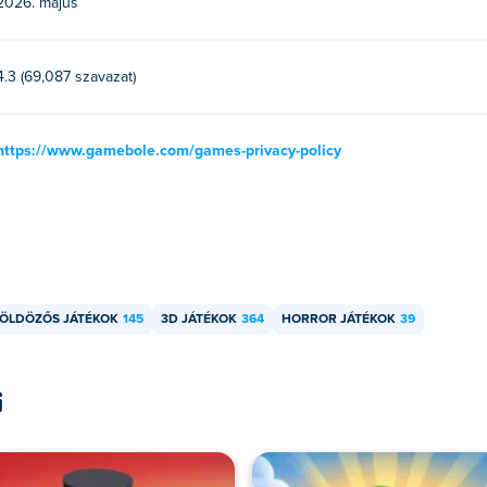
2026. május
4.3 (69,087 szavazat)
https://www.gamebole.com/games-privacy-policy
ÖLDÖZŐS JÁTÉKOK
145
3D JÁTÉKOK
364
HORROR JÁTÉKOK
39
i