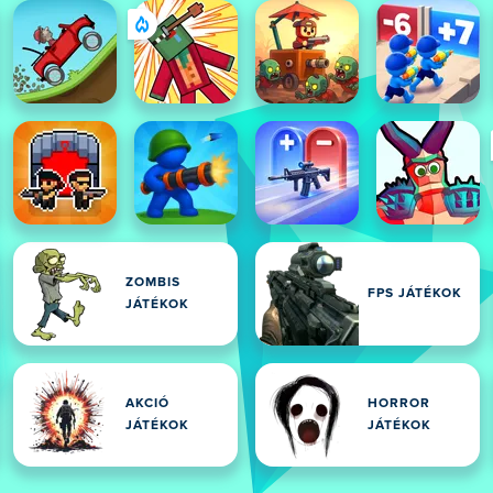
ZOMBIS
FPS JÁTÉKOK
JÁTÉKOK
AKCIÓ
HORROR
JÁTÉKOK
JÁTÉKOK