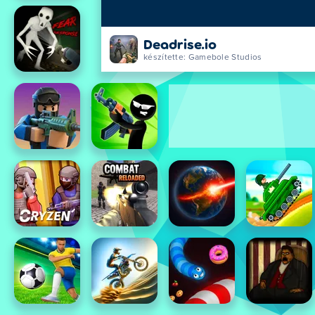
Deadrise.io
készítette: Gamebole Studios