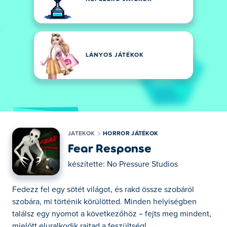
LÁNYOS JÁTÉKOK
JATEKOK
HORROR JÁTÉKOK
Fear Response
készítette:
No Pressure Studios
Fedezz fel egy sötét világot, és rakd össze szobáról
szobára, mi történik körülötted. Minden helyiségben
találsz egy nyomot a következőhöz – fejts meg mindent,
mielőtt eluralkodik rajtad a feszültség!