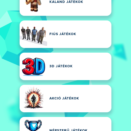
KALAND JÁTÉKOK
FIÚS JÁTÉKOK
3D JÁTÉKOK
AKCIÓ JÁTÉKOK
NÉPSZERŰ JÁTÉKOK