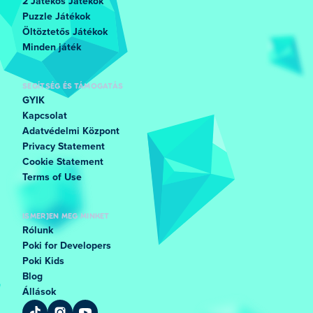
2 Játékos Játékok
Puzzle Játékok
Öltöztetős Játékok
Minden játék
SEGÍTSÉG ÉS TÁMOGATÁS
GYIK
Kapcsolat
Adatvédelmi Központ
Privacy Statement
Cookie Statement
Terms of Use
ISMERJEN MEG MINKET
Rólunk
Poki for Developers
Poki Kids
Blog
Állások