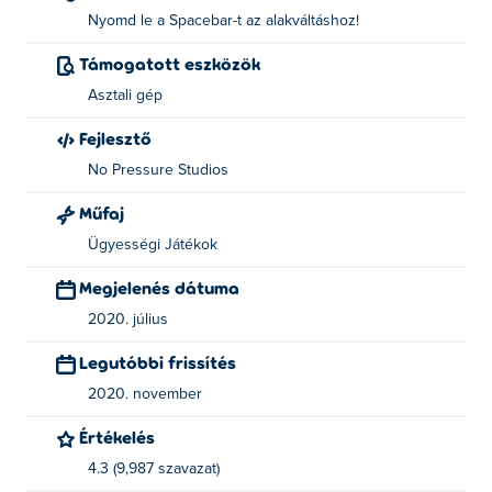
Nyomd le a Spacebar-t az alakváltáshoz!
Támogatott eszközök
Asztali gép
Fejlesztő
No Pressure Studios
Műfaj
Ügyességi Játékok
Megjelenés dátuma
2020. július
Legutóbbi frissítés
2020. november
Értékelés
4.3 (9,987 szavazat)