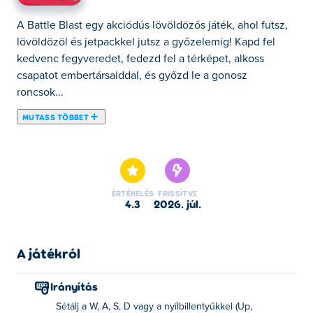
A Battle Blast egy akciódús lövöldözős játék, ahol futsz,
lövöldözöl és jetpackkel jutsz a győzelemig! Kapd fel
kedvenc fegyveredet, fedezd fel a térképet, alkoss
csapatot embertársaiddal, és győzd le a gonosz
roncsok...
MUTASS TÖBBET
A Battle Blast egy akciódús lövöldözős játék, ahol futsz,
lövöldözöl és jetpackkel jutsz a győzelemig! Kapd fel
kedvenc fegyveredet, fedezd fel a térképet, alkoss
csapatot embertársaiddal, és győzd le a gonosz roncsok
ÉRTÉKELÉS
FRISSÍTVE
hullámait. Célozz élesen, lőj gyorsan, és szállj a
4.3
2026. júl.
levegőbe a jetpackeddel a maximális harci előnyért.
Készen állsz a kilövésre és a háború megnyerésére?
A játékról
Hogyan kell játszani a Battle Blast-et?
Irányítás
Séta: WASD vagy nyílbillentyűk
Sétálj a W, A, S, D vagy a nyílbillentyűkkel (Up,