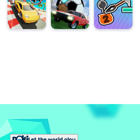
Let the world play