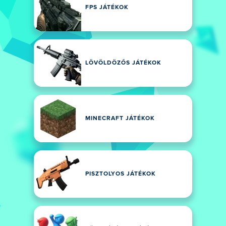
FPS JÁTÉKOK
LÖVÖLDÖZŐS JÁTÉKOK
MINECRAFT JÁTÉKOK
PISZTOLYOS JÁTÉKOK