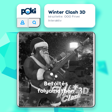
Winter Clash 3D
készítette: OOO Frivei
Interaktiv
Betöltés
folyamatban