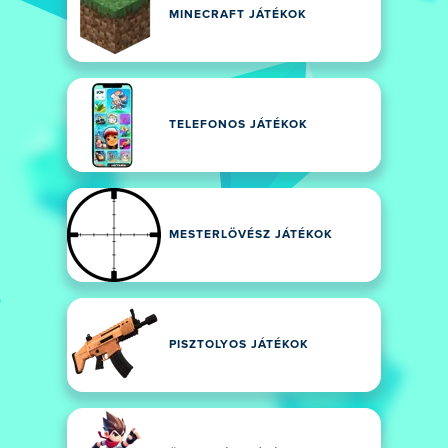
MINECRAFT JÁTÉKOK
TELEFONOS JÁTÉKOK
MESTERLÖVÉSZ JÁTÉKOK
PISZTOLYOS JÁTÉKOK