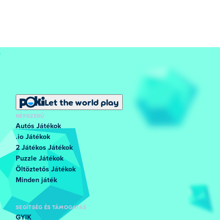
Let the world play
NÉPSZERŰ
Autós Játékok
.io Játékok
2 Játékos Játékok
Puzzle Játékok
Öltöztetős Játékok
Minden játék
SEGÍTSÉG ÉS TÁMOGATÁS
GYIK