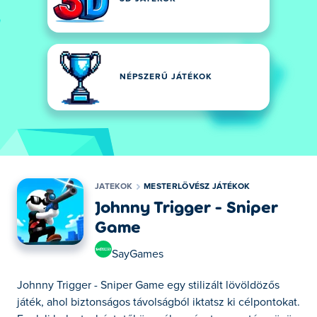
NÉPSZERŰ JÁTÉKOK
JATEKOK
MESTERLÖVÉSZ JÁTÉKOK
Johnny Trigger - Sniper
Game
SayGames
Johnny Trigger - Sniper Game egy stilizált lövöldözős
játék, ahol biztonságos távolságból iktatsz ki célpontokat.