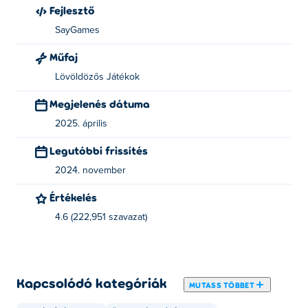
Fejlesztő
Ki készítette a Johnny Trigger - Sniper Game-t?
SayGames
Műfaj
A Johnny Trigger - Sniper játékot a SayGames hozta
létre. Játssz a többi játékukkal Poki:
My Perfect Hotel
és
Lövöldözős Játékok
Johnny Trigger - Action Shooter
!
Megjelenés dátuma
Hogyan játszhatok ingyen Johnny Trigger -
2025. április
Sniper Game-t?
Legutóbbi frissítés
A Poki oldalon ingyen játszhat a Johnny Trigger - Sniper
2024. november
Game játékkal.
Értékelés
Játszhatok a Johnny Trigger - Sniper Game
4.6 (222,951 szavazat)
játékkal mobil eszközökön és asztali
számítógépeken?
A Johnny Trigger - Sniper Game játszható számítógépen
Kapcsolódó kategóriák
MUTASS TÖBBET
és mobileszközökön, például telefonokon és
táblagépeken.