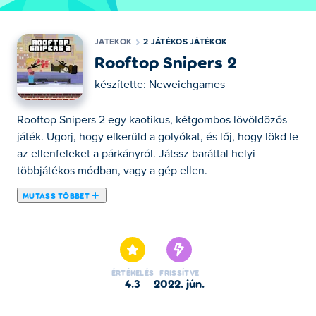
JATEKOK
2 JÁTÉKOS JÁTÉKOK
Rooftop Snipers 2
készítette:
Neweichgames
Rooftop Snipers 2 egy kaotikus, kétgombos lövöldözős
játék. Ugorj, hogy elkerüld a golyókat, és lőj, hogy lökd le
az ellenfeleket a párkányról. Játssz baráttal helyi
többjátékos módban, vagy a gép ellen.
MUTASS TÖBBET
A Rooftop Snipers 2 egy online lövöldözős játék, amelyet
a 2019-ben kiadott New Eich Games hozott létre. A cél
az, hogy megmutasd mesterlövész képességeidet, hogy
a tetőn maradj. A Rooftop Snipers 2 két játékossal
ÉRTÉKELÉS
FRISSÍTVE
játszható. Arénáját is testreszabhatja a végső mérkőzés
4.3
2022. jún.
érdekében. Nyiss ki több karaktert, hogy megvívd az
epikus csatáidat, és nézd meg, hogy előbb le tudod-e