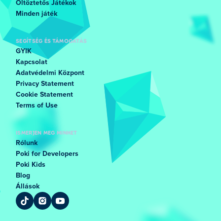
Öltöztetős Játékok
Minden játék
SEGÍTSÉG ÉS TÁMOGATÁS
GYIK
Kapcsolat
Adatvédelmi Központ
Privacy Statement
Cookie Statement
Terms of Use
ISMERJEN MEG MINKET
Rólunk
Poki for Developers
Poki Kids
Blog
Állások