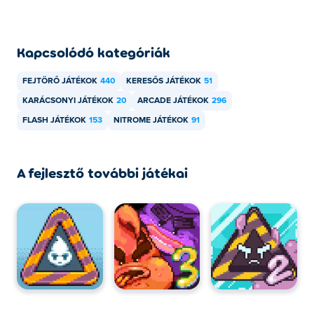
Kapcsolódó kategóriák
FEJTÖRŐ JÁTÉKOK
440
KERESŐS JÁTÉKOK
51
KARÁCSONYI JÁTÉKOK
20
ARCADE JÁTÉKOK
296
FLASH JÁTÉKOK
153
NITROME JÁTÉKOK
91
A fejlesztő további játékai