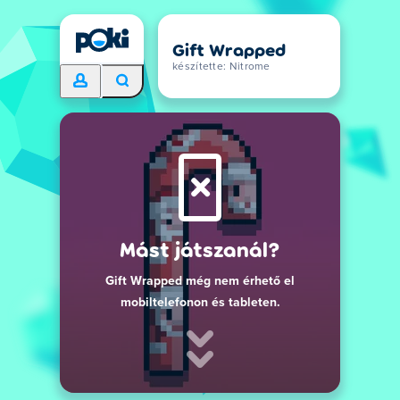
Gift Wrapped
készítette: Nitrome
Mást játszanál?
Gift Wrapped még nem érhető el
mobiltelefonon és tableten.