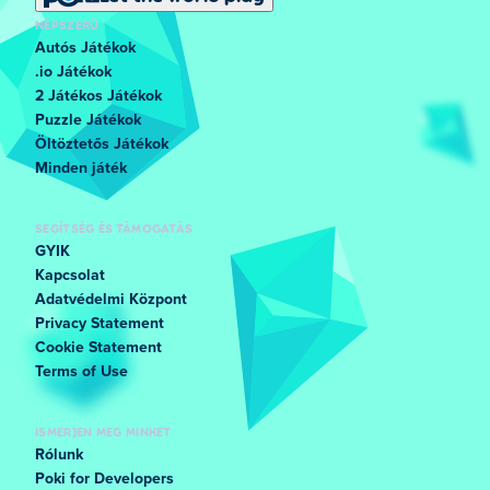
NÉPSZERŰ
Autós Játékok
.io Játékok
2 Játékos Játékok
Puzzle Játékok
Öltöztetős Játékok
Minden játék
SEGÍTSÉG ÉS TÁMOGATÁS
GYIK
Kapcsolat
Adatvédelmi Központ
Privacy Statement
Cookie Statement
Terms of Use
ISMERJEN MEG MINKET
Rólunk
Poki for Developers