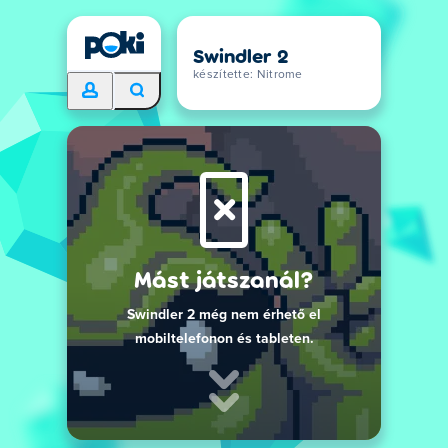
Swindler 2
készítette: Nitrome
Mást játszanál?
Swindler 2 még nem érhető el
mobiltelefonon és tableten.