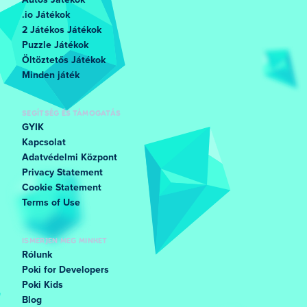
Autós Játékok
.io Játékok
2 Játékos Játékok
Puzzle Játékok
Öltöztetős Játékok
Minden játék
SEGÍTSÉG ÉS TÁMOGATÁS
GYIK
Kapcsolat
Adatvédelmi Központ
Privacy Statement
Cookie Statement
Terms of Use
ISMERJEN MEG MINKET
Rólunk
Poki for Developers
Poki Kids
Blog