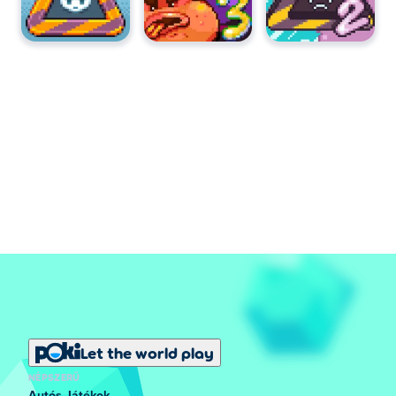
Let the world play
NÉPSZERŰ