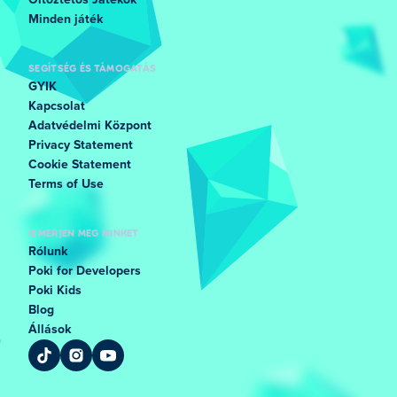
Öltöztetős Játékok
Minden játék
SEGÍTSÉG ÉS TÁMOGATÁS
GYIK
Kapcsolat
Adatvédelmi Központ
Privacy Statement
Cookie Statement
Terms of Use
ISMERJEN MEG MINKET
Rólunk
Poki for Developers
Poki Kids
Blog
Állások