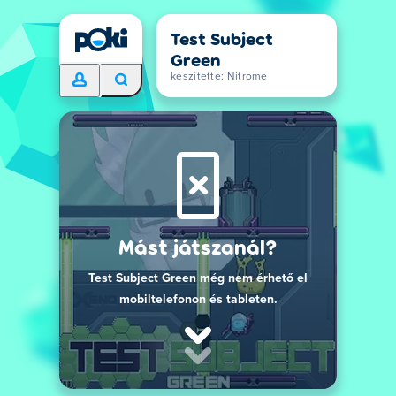
Test Subject
Green
készítette: Nitrome
Mást játszanál?
Test Subject Green még nem érhető el
mobiltelefonon és tableten.