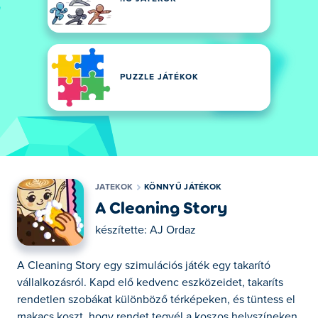
PUZZLE JÁTÉKOK
JATEKOK
KÖNNYŰ JÁTÉKOK
A Cleaning Story
készítette:
AJ Ordaz
A Cleaning Story egy szimulációs játék egy takarító
vállalkozásról. Kapd elő kedvenc eszközeidet, takaríts
rendetlen szobákat különböző térképeken, és tüntess el
makacs koszt, hogy rendet tegyél a koszos helyszíneken.