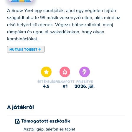
A Snow Yeet egy sportjáték, ahol egy végtelen lejtőn
száguldhatsz le 99 másik versenyző ellen, akik mind az
első helyért küzdenek. Végezz hátraszaltókat, menj
rámpákra és ugorj át szakadékokon, hogy olyan
kombinációkat...
MUTASS TÖBBET
A Snow Yeet egy sportjáték, ahol egy végtelen lejtőn
száguldhatsz le 99 másik versenyző ellen, akik mind az
első helyért küzdenek. Végezz hátraszaltókat, menj
rámpákra és ugorj át szakadékokon, hogy olyan
ÉRTÉKELÉS
FELKAPOTT
FRISSÍTVE
kombinációkat láncolj össze, amelyek a sebességedet az
4.5
#1
2026. júl.
egekbe repítik. Minél több trükköt hajtasz végre, annál
gyorsabban repülsz – és annál közelebb kerülsz a
mezőny éléhez. Oldj fel aranyos karaktereket és friss új
A játékról
világokat, ahogy emelkedsz a ranglistán. Vajon le tudod
győzni őket, és megszerezni az első helyet?
Támogatott eszközök
Asztali gép, telefon és tablet