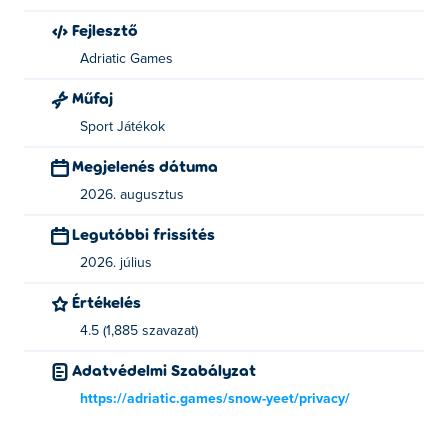
Hogyan kell játszani Snow Yeet-tel?
Fejlesztő
Kattints vagy koppints az ugráshoz.
Adriatic Games
Ki teremtette Snow Yeet-et?
Műfaj
Sport Játékok
A Snow Yeet-et az Adriatic Games készítette. Ez az első
játékuk a Poki-n!
Megjelenés dátuma
Hogyan játszhatok ingyen a Snow Yeet
2026. augusztus
játékkal?
Legutóbbi frissítés
Ingyenesen játszhatsz a Snow Yeet játékkal a Poki
2026. július
oldalon.
Értékelés
Játszhatok Snow Yeet-et mobil eszközökön és
4.5 (1,885 szavazat)
asztali számítógépen?
Adatvédelmi Szabályzat
A Snow Yeet játszható számítógépen és
https://adriatic.games/snow-yeet/privacy/
mobileszközökön, például telefonokon és táblagépeken.