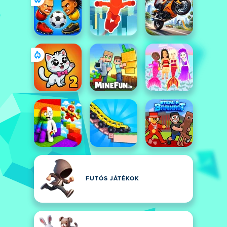
FUTÓS JÁTÉKOK