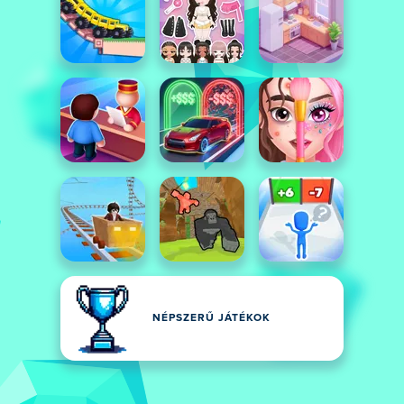
NÉPSZERŰ JÁTÉKOK