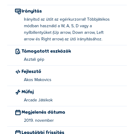
Irányítás
Irányítsd az ütőt az egérkurzorral! Többjátékos
módban használd a W, A, S, D vagy a
nyílbillentyűket (Up arrow, Down arrow, Left
arrow és Right arrow) az ütő irányításához.
Támogatott eszközök
Asztali gép
Fejlesztő
Akos Makovics
Műfaj
Arcade Játékok
Megjelenés dátuma
2019. november
Legutóbbi frissítés