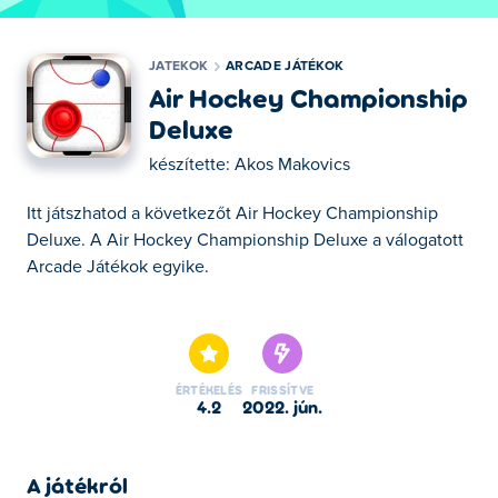
JATEKOK
ARCADE JÁTÉKOK
Air Hockey Championship
Deluxe
készítette:
Akos Makovics
Itt játszhatod a következőt Air Hockey Championship
Deluxe. A Air Hockey Championship Deluxe a válogatott
Arcade Játékok egyike.
Itt játszhatod a következőt Air Hockey Championship
Deluxe. A Air Hockey Championship Deluxe a válogatott
Arcade Játékok egyike.
ÉRTÉKELÉS
FRISSÍTVE
4.2
2022. jún.
A játékról