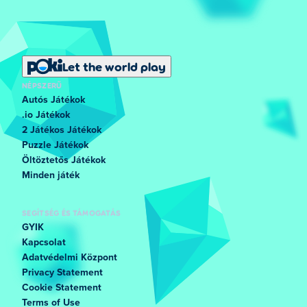
Let the world play
NÉPSZERŰ
Autós Játékok
.io Játékok
2 Játékos Játékok
Puzzle Játékok
Öltöztetős Játékok
Minden játék
SEGÍTSÉG ÉS TÁMOGATÁS
GYIK
Kapcsolat
Adatvédelmi Központ
Privacy Statement
Cookie Statement
Terms of Use