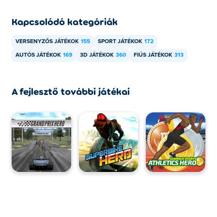
Kapcsolódó kategóriák
VERSENYZŐS JÁTÉKOK
155
SPORT JÁTÉKOK
172
AUTÓS JÁTÉKOK
169
3D JÁTÉKOK
360
FIÚS JÁTÉKOK
313
A fejlesztő további játékai