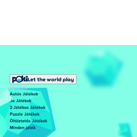
Let the world play
NÉPSZERŰ
Autós Játékok
.io Játékok
2 Játékos Játékok
Puzzle Játékok
Öltöztetős Játékok
Minden játék