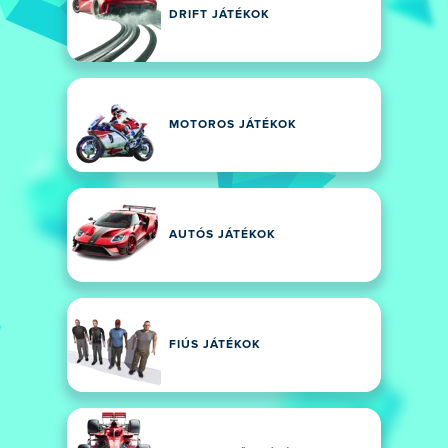
DRIFT JÁTÉKOK
MOTOROS JÁTÉKOK
AUTÓS JÁTÉKOK
FIÚS JÁTÉKOK