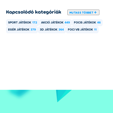
A Squad Goals játszható számítógépen és
mobileszközökön, például telefonokon és táblagépeken.
Kapcsolódó kategóriák
MUTASS TÖBBET
SPORT JÁTÉKOK
172
AKCIÓ JÁTÉKOK
449
FOCIS JÁTÉKOK
46
EGÉR JÁTÉKOK
379
3D JÁTÉKOK
364
FOCI VB JÁTÉKOK
11