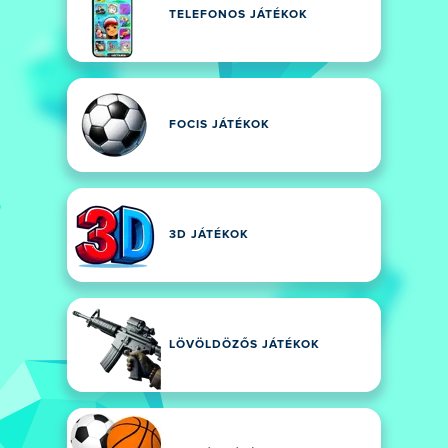
TELEFONOS JÁTÉKOK
FOCIS JÁTÉKOK
3D JÁTÉKOK
LÖVÖLDÖZŐS JÁTÉKOK