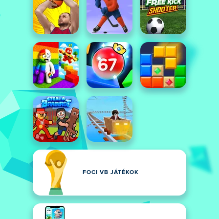
FOCI VB JÁTÉKOK