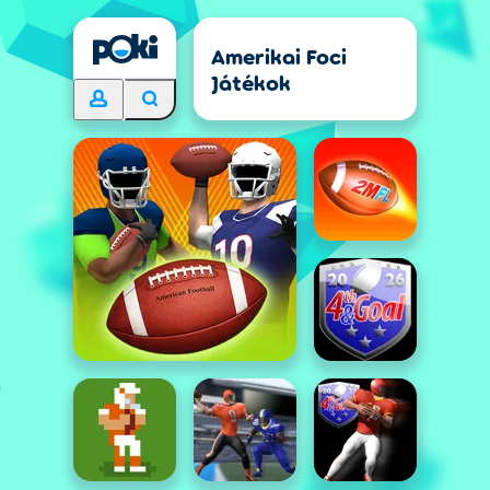
Amerikai Foci
Játékok