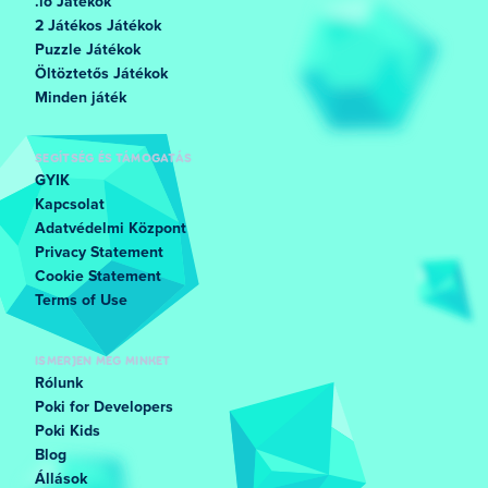
.io Játékok
2 Játékos Játékok
Puzzle Játékok
Öltöztetős Játékok
Minden játék
SEGÍTSÉG ÉS TÁMOGATÁS
GYIK
Kapcsolat
Adatvédelmi Központ
Privacy Statement
Cookie Statement
Terms of Use
ISMERJEN MEG MINKET
Rólunk
Poki for Developers
Poki Kids
Blog
Állások