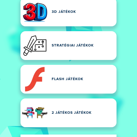
3D JÁTÉKOK
STRATÉGIAI JÁTÉKOK
FLASH JÁTÉKOK
2 JÁTÉKOS JÁTÉKOK