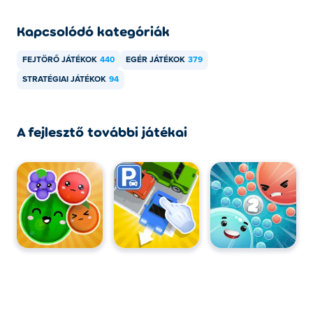
Kapcsolódó kategóriák
FEJTÖRŐ JÁTÉKOK
440
EGÉR JÁTÉKOK
379
STRATÉGIAI JÁTÉKOK
94
A fejlesztő további játékai