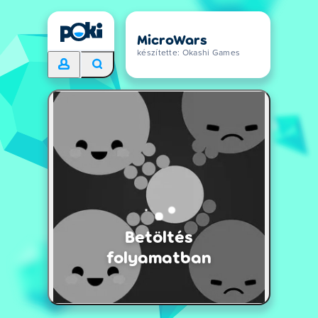
MicroWars
készítette: Okashi Games
Betöltés
folyamatban