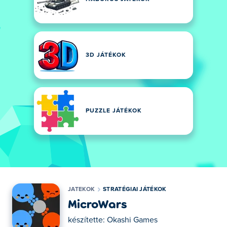
3D JÁTÉKOK
PUZZLE JÁTÉKOK
JATEKOK
STRATÉGIAI JÁTÉKOK
MicroWars
készítette:
Okashi Games