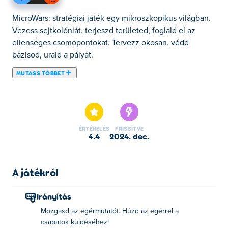
MicroWars: stratégiai játék egy mikroszkopikus világban.
Vezess sejtkolóniát, terjeszd területed, foglald el az
ellenséges csomópontokat. Tervezz okosan, védd
bázisod, urald a pályát.
MUTASS TÖBBET
Itt játszhatod a következőt MicroWars. A MicroWars a
válogatott Stratégiai Játékok egyike.
ÉRTÉKELÉS
FRISSÍTVE
4.4
2024. dec.
A játékról
Irányítás
Mozgasd az egérmutatót. Húzd az egérrel a
csapatok küldéséhez!