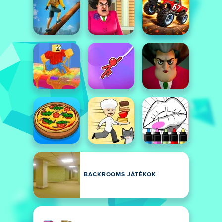
BACKROOMS JÁTÉKOK