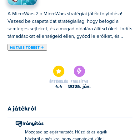
A MicroWars 2 a MicroWars stratégiai játék folytatása!
Vezesd be csapataidat stratégiailag, hogy befogd a
semleges sejteket, és a magad oldalára állítsd őket. Indíts
támadásokat ellenségeid ellen, győzd le erőiket, és...
MUTASS TÖBBET
A MicroWars 2 a MicroWars stratégiai játék folytatása!
Vezesd be csapataidat stratégiailag, hogy befogd a
semleges sejteket, és a magad oldalára állítsd őket. Indíts
támadásokat ellenségeid ellen, győzd le erőiket, és urald
ÉRTÉKELÉS
FRISSÍTVE
a csatateret, hogy a teljes térképet a tiédnek tartsd. Ha
4.4
2025. jún.
minden lépés számít, túlszárnyalhatod ellenfeleidet, és
győztesen kerülhetsz ki a MicroWars 2-ben?
A játékról
Hogyan kell játszani a MicroWars 2-vel?
Irányítás
Mozgassa az egérkurzort, és húzzon egy vonalat egyik
Mozgasd az egérmutatót. Húzd át az egyik
bázisról a másikra, hogy csapatokat küldjön.
bázisról a másikra, hogy csapatokat küldj.