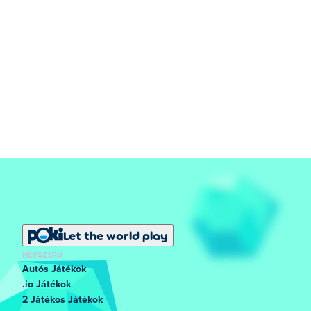
Let the world play
NÉPSZERŰ
Autós Játékok
.io Játékok
2 Játékos Játékok