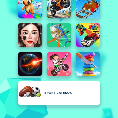
SPORT JÁTÉKOK