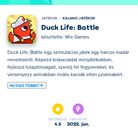
JATEKOK
KALAND JÁTÉKOK
Duck Life: Battle
készítette:
Wix Games
Duck Life: Battle egy szimulációs játék egy harcos madár
neveléséről. Képezd kiskacsádat minijátékokban,
fejleszd tulajdonságait, szerelj fel fegyvereket, és
versenyezz arénákban rivális kacsák ellen jutalmakért.
MUTASS TÖBBET
Itt játszhatod a következőt Duck Life: Battle. A Duck Life:
Battle a válogatott Kaland Játékok egyike.
ÉRTÉKELÉS
FRISSÍTVE
4.5
2022. jún.