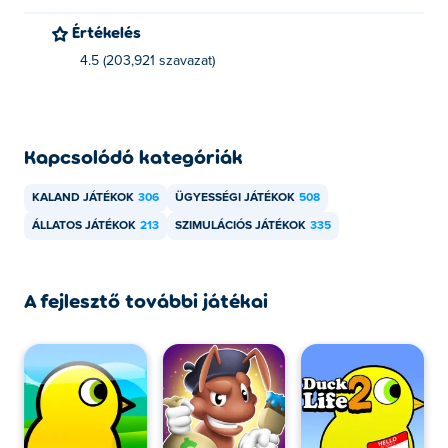
Értékelés
4.5 (203,921 szavazat)
Kapcsolódó kategóriák
KALAND JÁTÉKOK
306
ÜGYESSÉGI JÁTÉKOK
508
ÁLLATOS JÁTÉKOK
213
SZIMULÁCIÓS JÁTÉKOK
335
A fejlesztő további játékai