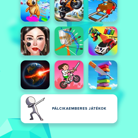
PÁLCIKAEMBERES JÁTÉKOK