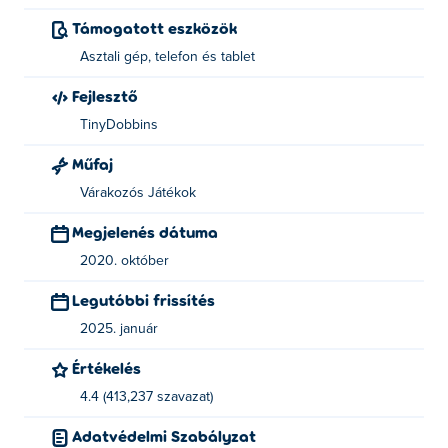
Támogatott eszközök
Asztali gép, telefon és tablet
Fejlesztő
TinyDobbins
Műfaj
Várakozós Játékok
Megjelenés dátuma
2020. október
Legutóbbi frissítés
2025. január
Értékelés
4.4 (413,237 szavazat)
Adatvédelmi Szabályzat