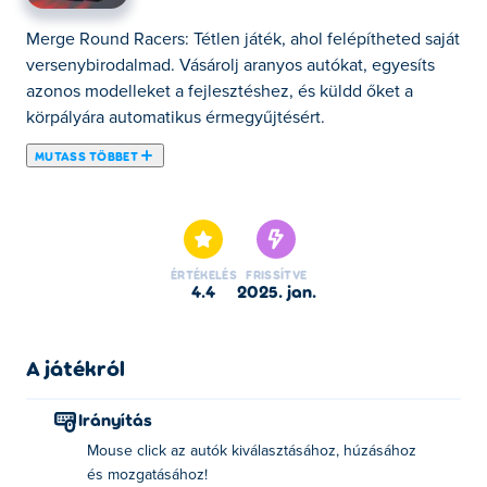
Merge Round Racers: Tétlen játék, ahol felépítheted saját
versenybirodalmad. Vásárolj aranyos autókat, egyesíts
azonos modelleket a fejlesztéshez, és küldd őket a
körpályára automatikus érmegyűjtésért.
MUTASS TÖBBET
Itt játszhatod a következőt Merge Round Racers. A
Merge Round Racers a válogatott Autós Játékok egyike.
ÉRTÉKELÉS
FRISSÍTVE
4.4
2025. jan.
A játékról
Irányítás
Mouse click az autók kiválasztásához, húzásához
és mozgatásához!