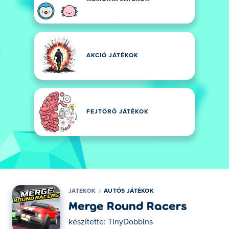
AKCIÓ JÁTÉKOK
FEJTÖRŐ JÁTÉKOK
JATEKOK
AUTÓS JÁTÉKOK
Merge Round Racers
készítette:
TinyDobbins