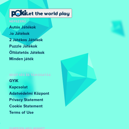
Let the world play
NÉPSZERŰ
Autós Játékok
.io Játékok
2 Játékos Játékok
Puzzle Játékok
Öltöztetős Játékok
Minden játék
SEGÍTSÉG ÉS TÁMOGATÁS
GYIK
Kapcsolat
Adatvédelmi Központ
Privacy Statement
Cookie Statement
Terms of Use
ISMERJEN MEG MINKET