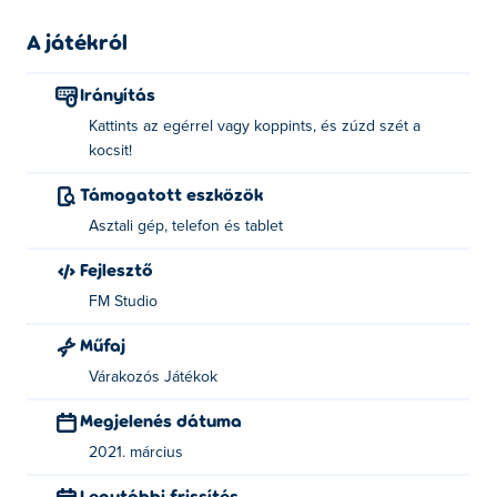
A játékról
Irányítás
Kattints az egérrel vagy koppints, és zúzd szét a
kocsit!
Támogatott eszközök
Asztali gép, telefon és tablet
Fejlesztő
FM Studio
Műfaj
Várakozós Játékok
Megjelenés dátuma
2021. március
Legutóbbi frissítés