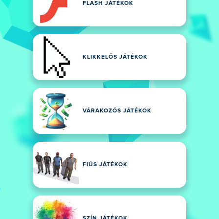
FLASH JÁTÉKOK
KLIKKELŐS JÁTÉKOK
VÁRAKOZÓS JÁTÉKOK
FIÚS JÁTÉKOK
SZÍN JÁTÉKOK