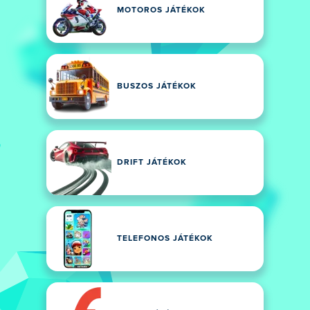
MOTOROS JÁTÉKOK
BUSZOS JÁTÉKOK
DRIFT JÁTÉKOK
TELEFONOS JÁTÉKOK