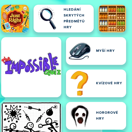
HLEDÁNÍ
SKRYTÝCH
PŘEDMĚTŮ
HRY
MYŠÍ HRY
KVÍZOVÉ HRY
HOROROVÉ
HRY