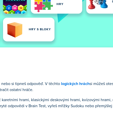
HRY
HRY S BLOKY
ah nebo si tipneš odpověď. V těchto
logických hrách
si můžeš otes
račit ostatní hráče.
 karetními hrami, klasickými deskovými hrami, kvízovými hrami
skryté odpovědi v Brain Test, vyřeš mřížky Sudoku nebo přemýšle