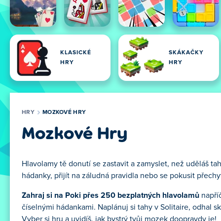
KLASICKÉ
SKÁKAČKY
HRY
HRY
HRY
MOZKOVÉ HRY
Mozkové Hry
Hlavolamy tě donutí se zastavit a zamyslet, než uděláš t
hádanky, přijít na záludná pravidla nebo se pokusit přechyt
Zahraj si na Poki přes 250 bezplatných hlavolamů
napříč
číselnými hádankami. Naplánuj si tahy v Solitaire, odhal 
Vyber si hru a uvidíš, jak bystrý tvůj mozek doopravdy je!