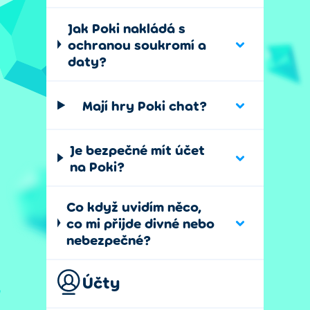
Jak Poki nakládá s
ochranou soukromí a
daty?
Mají hry Poki chat?
Je bezpečné mít účet
na Poki?
Co když uvidím něco,
co mi přijde divné nebo
nebezpečné?
Účty