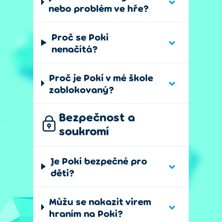
nebo problém ve hře?
Proč se Poki
nenačítá?
Proč je Poki v mé škole
zablokovaný?
Bezpečnost a
soukromí
Je Poki bezpečné pro
děti?
Můžu se nakazit virem
hraním na Poki?