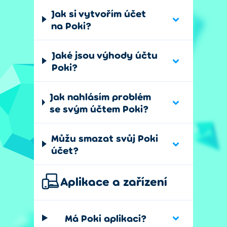
Jak si vytvořím účet
na Poki?
Jaké jsou výhody účtu
Poki?
Jak nahlásím problém
se svým účtem Poki?
Můžu smazat svůj Poki
účet?
Aplikace a zařízení
Má Poki aplikaci?