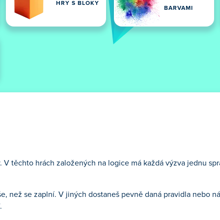
HRY S BLOKY
BARVAMI
my. V těchto hrách založených na logice má každá výzva jednu s
še, než se zaplní. V jiných dostaneš pevně daná pravidla nebo n
.