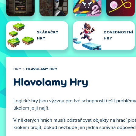
SKÁKAČKY
DOVEDNOSTNÍ
HRY
HRY
HRY
HLAVOLAMY HRY
Hlavolamy Hry
Logické hry jsou výzvou pro tvé schopnosti řešit problé
úkolem je ji najít.
V některých hrách musíš odstraňovat objekty na hrací plo
krokem projít, dokud nezbude jen jedna správná odpověď