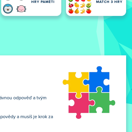
HRY PAMĚTI
MATCH 3 HRY
právnou odpověď a tvým
ápovědy a musíš je krok za