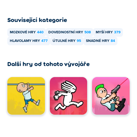
Související kategorie
MOZKOVÉ HRY
440
DOVEDNOSTNÍ HRY
508
MYŠÍ HRY
379
HLAVOLAMY HRY
477
ÚTULNÉ HRY
95
SNADNÉ HRY
84
Další hry od tohoto vývojáře