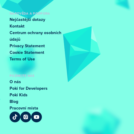
NÁPOVĚDA A PODPORA
Nejčastější dotazy
Kontakt
Centrum ochrany osobních
údajů
Privacy Statement
Cookie Statement
Terms of Use
POZNEJTE NÁS
O nás
Poki for Developers
Poki Kids
Blog
Pracovní místa