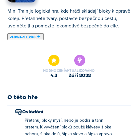
Mini Train je logická hra, kde hráči skládají bloky k opravě
kolejí. Přetáhněte tvary, postavte bezpečnou cestu,
uvolněte ji a pomozte lokomotivě bezpečně do cíle.
ZOBRAZIT VÍCE
Zde si můžeš zahrát Mini Train. Mini Train je jednou z
našich vybraných Hlavolamy Hry.
HODNOCENÍ
AKTUALIZOVÁNO
4.3
září 2022
O této hře
Ovládání
Přetahuj bloky myší, nebo je podrž a táhni
prstem. K vyvážení bloků použij klávesy šipka
nahoru, šipka dolů, šipka vlevo a šipka vpravo.