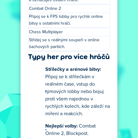
a označuješ ostatní hráče.
Combat Online 2
Připoj se k FPS lobby pro rychlé online
bitvy s ostatními hráči.
Chess Multiplayer
Střídej se s reálnými soupeři v online
šachových partiích.
Typy her pro více hráčů
Střílečky a arénové bitvy:
Připoj se k střílečkám v
reálném čase, vstup do
týmových lobby nebo bojuj
proti všem najednou v
rychlých kolech, kde záleží na
míření a reakcích.
Nejlepší volby:
Combat
Online 2, Blockpost.