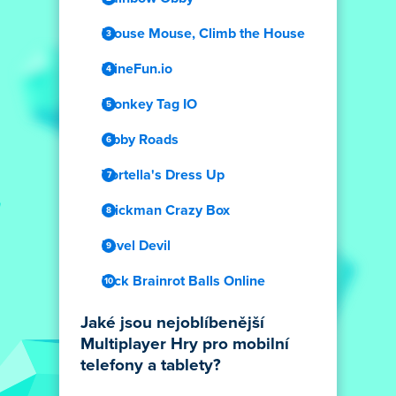
Mouse Mouse, Climb the House
MineFun.io
Monkey Tag IO
Obby Roads
Vortella's Dress Up
Stickman Crazy Box
Level Devil
Kick Brainrot Balls Online
Jaké jsou nejoblíbenější
Multiplayer Hry pro mobilní
telefony a tablety?