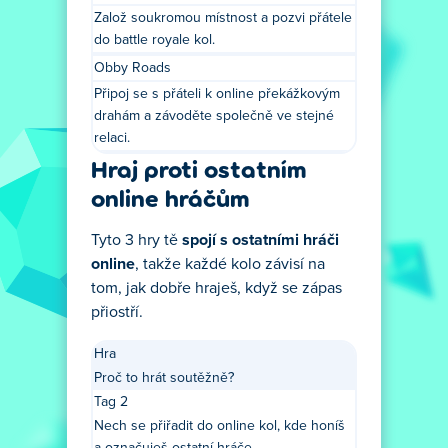
Založ soukromou místnost a pozvi přátele
do battle royale kol.
Obby Roads
Připoj se s přáteli k online překážkovým
drahám a závoděte společně ve stejné
relaci.
Hraj proti ostatním
online hráčům
Tyto 3 hry tě
spojí s ostatními hráči
online
, takže každé kolo závisí na
tom, jak dobře hraješ, když se zápas
přiostří.
Hra
Proč to hrát soutěžně?
Tag 2
Nech se přiřadit do online kol, kde honíš