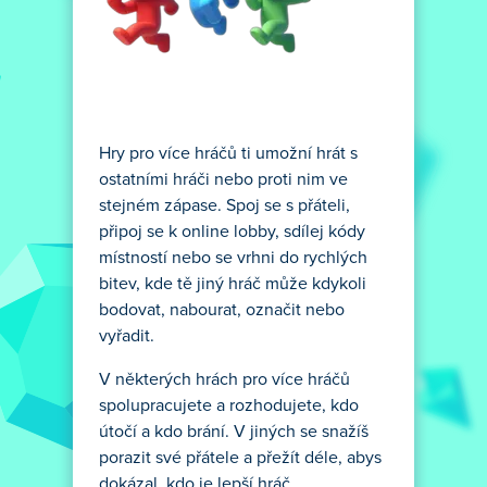
Hry pro více hráčů ti umožní hrát s
ostatními hráči nebo proti nim ve
stejném zápase. Spoj se s přáteli,
připoj se k online lobby, sdílej kódy
místností nebo se vrhni do rychlých
bitev, kde tě jiný hráč může kdykoli
bodovat, nabourat, označit nebo
vyřadit.
V některých hrách pro více hráčů
spolupracujete a rozhodujete, kdo
útočí a kdo brání. V jiných se snažíš
porazit své přátele a přežít déle, abys
dokázal, kdo je lepší hráč.