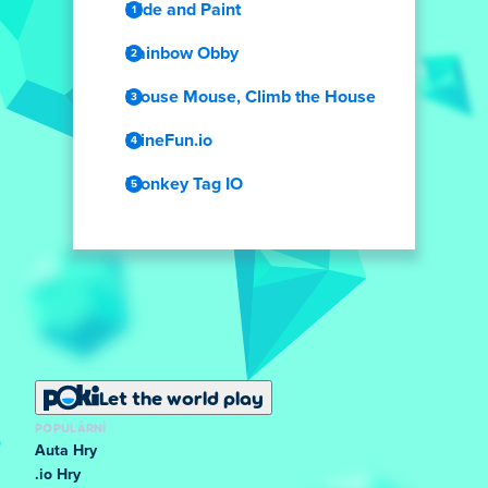
Hide and Paint
Rainbow Obby
Mouse Mouse, Climb the House
MineFun.io
Monkey Tag IO
Let the world play
POPULÁRNÍ
Auta Hry
.io Hry