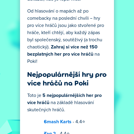
Od hlasování o mapách až po
comebacky na poslední chvíli – hry
pro více hráčů jsou jako stvořené pro
hráče, kteří chtějí, aby každý zápas
byl společenský, soutěživý (a trochu
chaotický).
Zahraj si více než 150
bezplatných her pro více hráčů
na
Poki!
Nejpopulárnější hry pro
více hráčů na Poki
Toto je
5 nejpopulárnějších her pro
více hráčů
na základě hlasování
skutečných hráčů.
Smash Karts
- 4.4⭐
Tag 2
- 4.4⭐