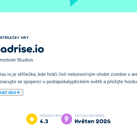
STŘÍLEČKY HRY
adrise.io
mebole Studios
ise.io je střílečka, kde hráči čelí nekonečným vlnám zombie v ar
pracujte se spojenci v postapokalyptickém světě a přežijte hord
ZIT VÍCE
ití, která vás vrhne rovnou do totální zombie apokalypsy! Bojujt
e na vás ze všech stran valí hordy. Čím déle přežíváte, tím nároč
HODNOCENÍ
AKTUALIZOVÁNO
deální hra pro fanoušky rychlého zombie chaosu a jde o to, jak dl
4.3
květen 2026