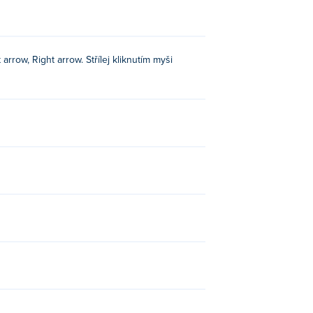
rrow, Right arrow. Střílej kliknutím myši
ol Merge Io
a
Car Detailing Master
!