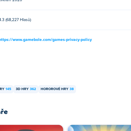
květen 2026
4.3 (68,227 Hlasů)
https://www.gamebole.com/games-privacy-policy
HRY
145
3D HRY
362
HOROROVÉ HRY
38
áře