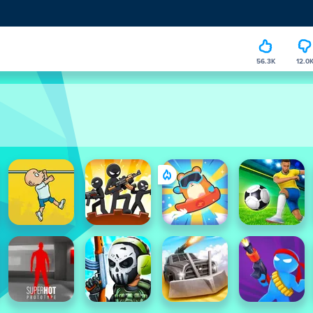
56.3K
12.0