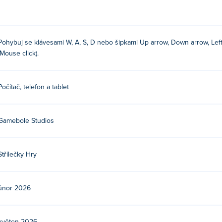
yši
Pohybuj se klávesami W, A, S, D nebo šipkami Up arrow, Down arrow, Left a
(Mouse click).
os. Zahrajte si jejich další hry na Poki:
CleanScape Masters
,
Po
Počítač, telefon a tablet
darma?
Gamebole Studios
oki.
h zařízeních a počítači?
Střílečky Hry
h zařízeních, jako jsou telefony a tablety.
únor 2026