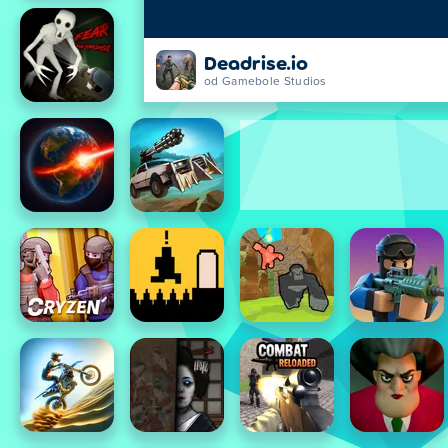
Deadrise.io
od Gamebole Studios