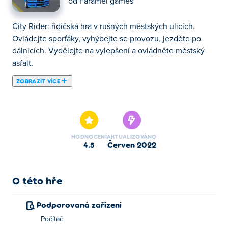
od
Faramel games
City Rider: řidičská hra v rušných městských ulicích.
Ovládejte sporťáky, vyhýbejte se provozu, jezděte po
dálnicích. Vydělejte na vylepšení a ovládněte městský
asfalt.
ZOBRAZIT VÍCE
Zde si můžeš zahrát City Rider. City Rider je jednou z
našich vybraných Auta Hry.
HODNOCENÍ
AKTUALIZOVÁNO
4.5
červen 2022
O této hře
Podporovaná zařízení
Počítač