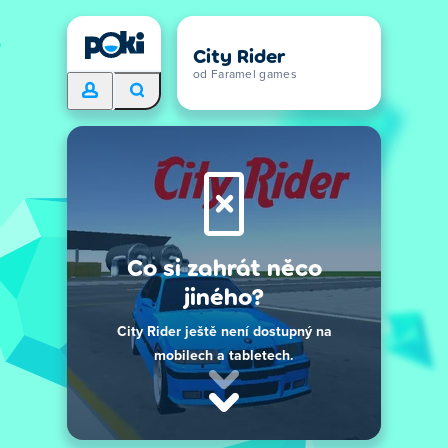
City Rider
od Faramel games
Co si zahrát něco
jiného?
City Rider ještě není dostupný na
mobilech a tabletech.