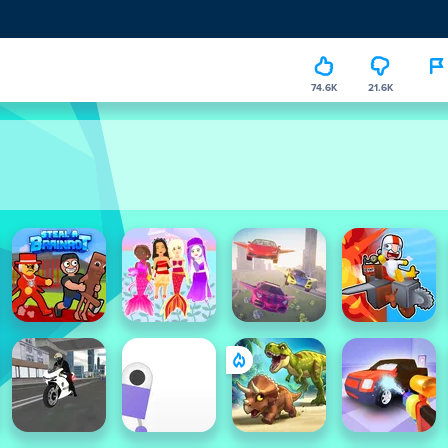
74.6K
21.6K