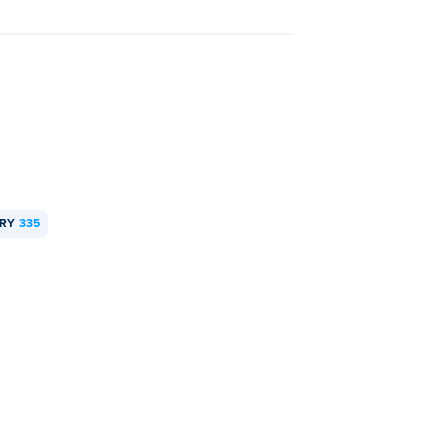
HRY
335