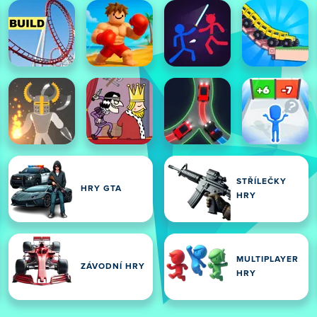
STŘÍLEČKY
HRY GTA
HRY
MULTIPLAYER
ZÁVODNÍ HRY
HRY