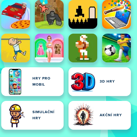
HRY PRO
3D HRY
MOBIL
SIMULAČNÍ
AKČNÍ HRY
HRY