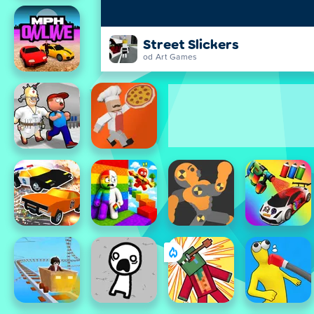
Street Slickers
od Art Games