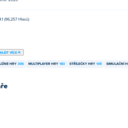
únor 2026
ních zařízeních a počítači?
4.1 (96,257 Hlasů)
ních zařízeních, jako jsou telefony a tablety.
přítelem?
 takže můžete hrát online se svými přáteli!
AZIT VÍCE
UŽNÉ HRY
306
MULTIPLAYER HRY
183
STŘÍLEČKY HRY
145
SIMULAČNÍ 
áře