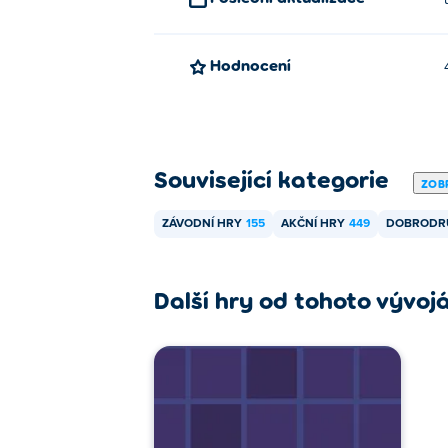
Mohu hrát Street Slickers na mobil
Hodnocení
Street Slickers lze hrát na počítači a mobil
Mohu hrát Street Slickers se svým 
Ano! Street Slickers je hra pro více hráčů,
Související kategorie
ZOBR
ZÁVODNÍ HRY
155
AKČNÍ HRY
449
DOBRODR
Další hry od tohoto vývoj