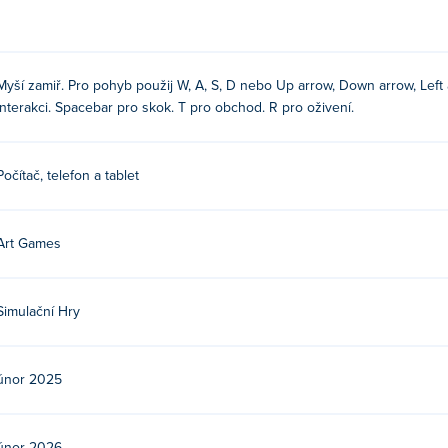
Myší zamiř. Pro pohyb použij W, A, S, D nebo Up arrow, Down arrow, Left ar
interakci. Spacebar pro skok. T pro obchod. R pro oživení.
Počítač, telefon a tablet
Art Games
Simulační Hry
es. Zahrajte si jejich další hry Poki: inside-job,
Ooze Odyssey
a 
únor 2025
rma?
i.