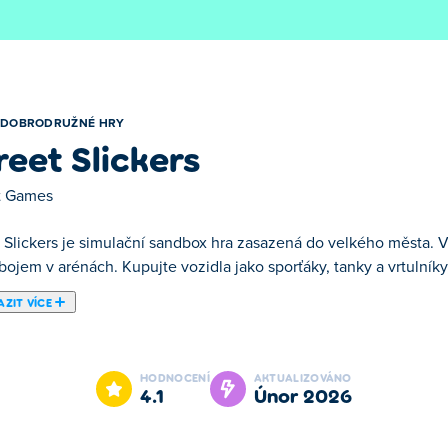
DOBRODRUŽNÉ HRY
reet Slickers
t Games
t Slickers je simulační sandbox hra zasazená do velkého města. 
ojem v arénách. Kupujte vozidla jako sporťáky, tanky a vrtulníky, 
ZIT VÍCE
ké peníze ve Street Slickers - vzrušující sandboxové akční hře, 
e na cestě stát se legendou ulic, jako je účast v závodech a bo
HODNOCENÍ
AKTUALIZOVÁNO
ete si koupit různá vozidla, jako jsou auta, tanky, vrtulníky neb
4.1
únor 2026