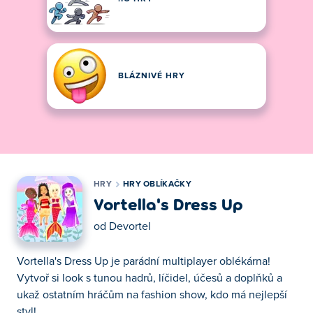
BLÁZNIVÉ HRY
HRY
HRY OBLÍKAČKY
Vortella's Dress Up
od
Devortel
Vortella's Dress Up je parádní multiplayer oblékárna!
Vytvoř si look s tunou hadrů, líčidel, účesů a doplňků a
ukaž ostatním hráčům na fashion show, kdo má nejlepší
styl!