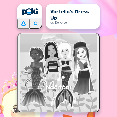
Vortella's Dress
Up
od Devortel
Načítání