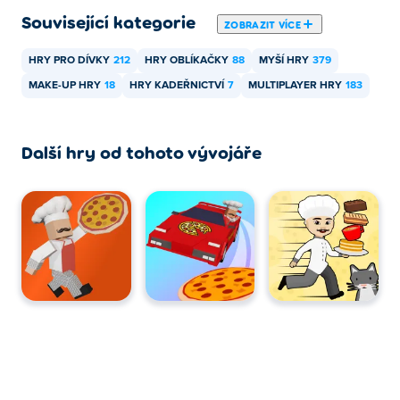
Související kategorie
ZOBRAZIT VÍCE
HRY PRO DÍVKY
212
HRY OBLÍKAČKY
88
MYŠÍ HRY
379
MAKE-UP HRY
18
HRY KADEŘNICTVÍ
7
MULTIPLAYER HRY
183
Další hry od tohoto vývojáře