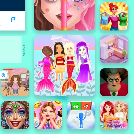
K
REKLAMA