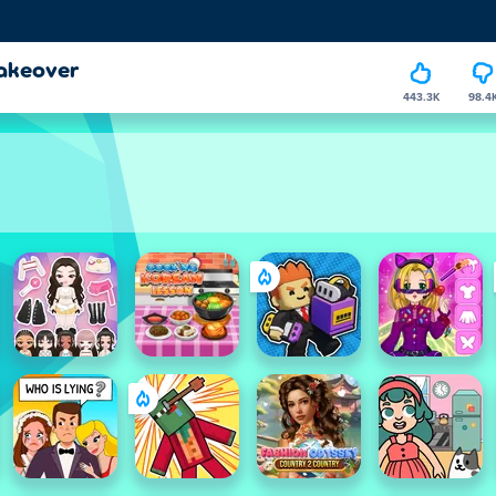
Makeover
443.3K
98.4