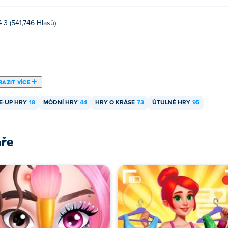
4.3 (541,746 Hlasů)
AZIT VÍCE
E-UP HRY
18
MÓDNÍ HRY
44
HRY O KRÁSE
73
ÚTULNÉ HRY
95
áře