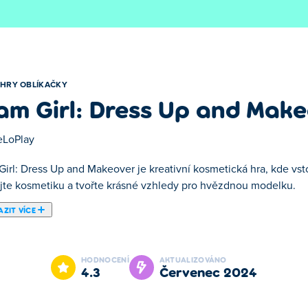
HRY OBLÍKAČKY
am Girl: Dress Up and Mak
LoPlay
Girl: Dress Up and Makeover je kreativní kosmetická hra, kde vst
ujte kosmetiku a tvořte krásné vzhledy pro hvězdnou modelku.
ZIT VÍCE
: Dress Up and Makeover! Staňte se stylistkou, o které jste vždy
outfit, odpovídající boty a dodejte třpyt úžasným make-upem. Nez
HODNOCENÍ
AKTUALIZOVÁNO
kolik lajků získáte, nebo se zapojte do módních soutěží. Uložte 
4.3
červenec 2024
zzářit se stylově!