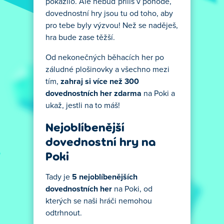
pokazilo. Ale nebuď příliš v pohodě,
dovednostní hry jsou tu od toho, aby
pro tebe byly výzvou! Než se naděješ,
hra bude zase těžší.
Od nekonečných běhacích her po
záludné plošinovky a všechno mezi
tím,
zahraj si více než 300
dovednostních her zdarma
na Poki a
ukaž, jestli na to máš!
Nejoblíbenější
dovednostní hry na
Poki
Tady je
5 nejoblíbenějších
dovednostních her
na Poki, od
kterých se naši hráči nemohou
odtrhnout.