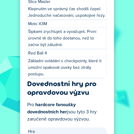
Slice Master
Klepnutím ve správný čas shodíš čepel.
Jednoduché načasování, uspokojivé řezy.
Moto X3M
Šipkami zrychluješ a vyvažuješ. První
úrovně tě do toho dostanou, než to
začne být záludné.
Red Ball 4
Základní ovládání s checkpointy, které ti
umožní opakovat úseky bez ztráty
postupu.
Dovednostní hry pro
opravdovou výzvu
Pro
hardcore fanoušky
dovednostních her
jsou tyto 3 hry
zaručeně opravdovou výzvou.
Hra