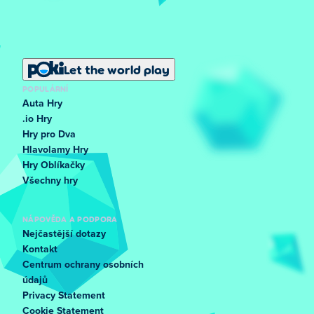
Let the world play
POPULÁRNÍ
Auta Hry
.io Hry
Hry pro Dva
Hlavolamy Hry
Hry Oblíkačky
Všechny hry
NÁPOVĚDA A PODPORA
Nejčastější dotazy
Kontakt
Centrum ochrany osobních
údajů
Privacy Statement
Cookie Statement