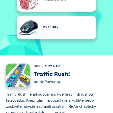
MYŠÍ HRY
HRY
AUTA HRY
Traffic Rush!
od
NoPowerup
Traffic Rush! je arkádová hra, kde hráči řídí rušnou
křižovatku. Klepnutím na vozidla je zrychlíte nebo
zastavíte, abyste zabránili srážkám. Řiďte chaotický
provoz a udržujte dálnici v bezpečí.