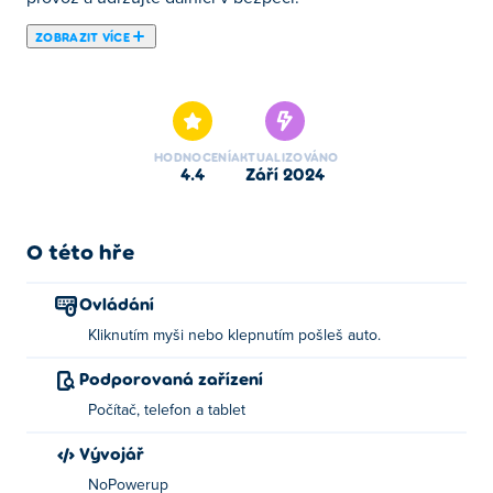
ZOBRAZIT VÍCE
Zde si můžeš zahrát Traffic Rush!. Traffic Rush! je jednou
z našich vybraných Auta Hry.
HODNOCENÍ
AKTUALIZOVÁNO
4.4
září 2024
O této hře
Ovládání
Kliknutím myši nebo klepnutím pošleš auto.
Podporovaná zařízení
Počítač, telefon a tablet
Vývojář
NoPowerup