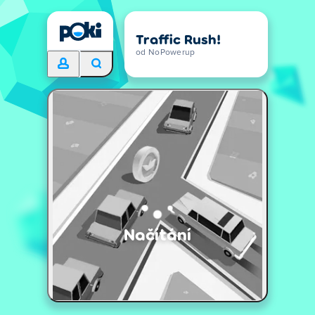
Traffic Rush!
od NoPowerup
Načítání