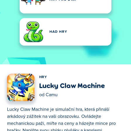
HAD HRY
HRY
Lucky Claw Machine
od
Camu
Lucky Claw Machine je simulační hra, která přináší
arkádový zážitek na vaši obrazovku. Ovládejte
mechanickou paži, miřte na ceny a házejte mince pro
hračky. Naplňte svou sbírku plyšáky a kapslemi.