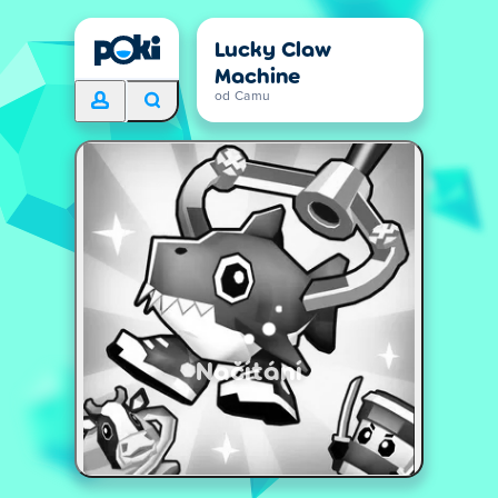
Lucky Claw
Machine
od Camu
Načítání