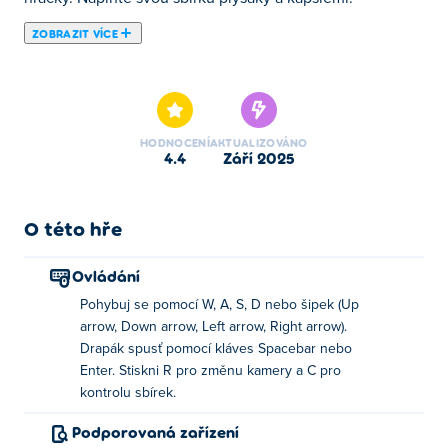
ZOBRAZIT VÍCE
Lucky Claw Machine přináší klasickou arkádovou zábavu
přímo na dosah ruky! Ovládejte dráp, pečlivě miřte a
získejte ty nejroztomilejší ceny – plyšáci, hračky a vzácné
poklady na vás čekají! Otestujte své dovednosti,
HODNOCENÍ
AKTUALIZOVÁNO
zdokonalte svou techniku a naplňte svou výstavní stěnu
4.4
září 2025
úžasnými sběratelskými předměty. Dokážete je všechny
chytit?
O této hře
Jak hrát Lucky Claw Machine?
Ovládání
Pohyb: WASD nebo klávesy se šipkami
Pohybuj se pomocí W, A, S, D nebo šipek (Up
Spusťte dráp: mezerník nebo Enter
arrow, Down arrow, Left arrow, Right arrow).
Drapák spusť pomocí kláves Spacebar nebo
Změňte úhel kamery: R
Enter. Stiskni R pro změnu kamery a C pro
Zkontrolujte své sbírky: C
kontrolu sbírek.
Podporovaná zařízení
Kdo vytvořil Lucky Claw Machine?