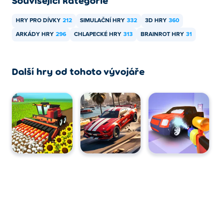
Související kategorie
HRY PRO DÍVKY
212
SIMULAČNÍ HRY
332
3D HRY
360
ARKÁDY HRY
296
CHLAPECKÉ HRY
313
BRAINROT HRY
31
Další hry od tohoto vývojáře