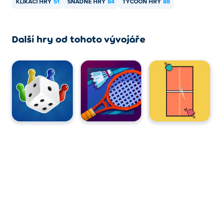
KLIKACÍ HRY
51
SNADNÉ HRY
84
TYCOON HRY
88
Další hry od tohoto vývojáře