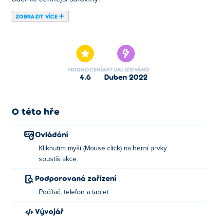
ZOBRAZIT VÍCE
Zde si můžeš zahrát Idle Mining Empire. Idle Mining
Empire je jednou z našich vybraných Idle Hry.
HODNOCENÍ
AKTUALIZOVÁNO
4.6
duben 2022
O této hře
Ovládání
Kliknutím myší (Mouse click) na herní prvky
spustíš akce.
Podporovaná zařízení
Počítač, telefon a tablet
Vývojář