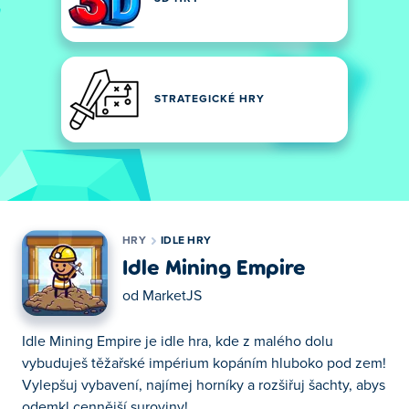
STRATEGICKÉ HRY
HRY
IDLE HRY
Idle Mining Empire
od
MarketJS
Idle Mining Empire je idle hra, kde z malého dolu
vybuduješ těžařské impérium kopáním hluboko pod zem!
Vylepšuj vybavení, najímej horníky a rozšiřuj šachty, abys
odemkl cennější suroviny!