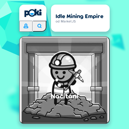
Idle Mining Empire
od MarketJS
Načítání