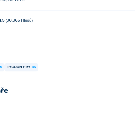
listopad 2025
4.5 (30,365 Hlasů)
65
TYCOON HRY
85
áře