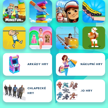
ARKÁDY HRY
NÁKUPNÍ HRY
CHLAPECKÉ
.IO HRY
HRY