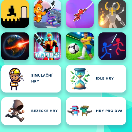
SIMULAČNÍ
IDLE HRY
HRY
BĚŽECKÉ HRY
HRY PRO DVA