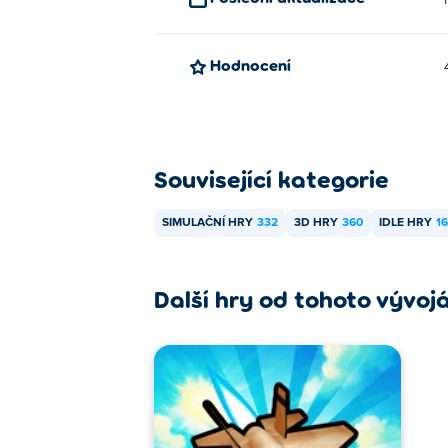
Hodnocení
Související kategorie
SIMULAČNÍ HRY
332
3D HRY
360
IDLE HRY
1
Další hry od tohoto vývoj