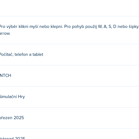
. K pohybu použijte WASD, šipky nebo joystick.
Pro výběr klikni myší nebo klepni. Pro pohyb použij W, A, S, D nebo šipky
první hra na Poki!
arrow.
a?
Počítač, telefon a tablet
 zařízeních a stolních počítačích?
INTCH
h zařízeních, jako jsou telefony a tablety.
Simulační Hry
březen 2025