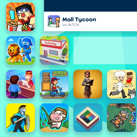
Mall Tycoon
od INTCH