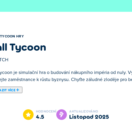
TYCOON HRY
ll Tycoon
NTCH
Tycoon je simulační hra o budování nákupního impéria od nuly. V
ejte zaměstnance k růstu byznysu. Chyťte záludné zloděje pro b
ZIT VÍCE
te a provozujete své vlastní nákupní centrum! Vyberte si perfekt
aměstnance. Čím více rozmanitosti nabídnete, tím více peněz se 
HODNOCENÍ
AKTUALIZOVÁNO
o centra vytvořit nákupní impérium a zároveň udržet zločin na 
4.5
listopad 2025