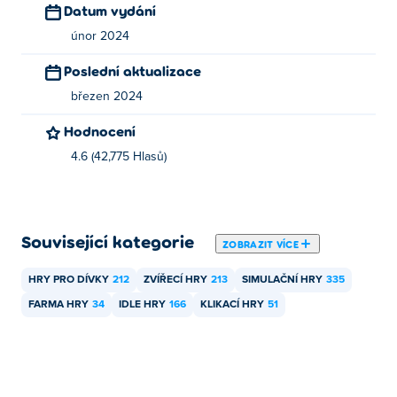
Datum vydání
Mohu hrát Chicky Farm na mobilních
únor 2024
zařízeních a počítači?
Poslední aktualizace
Chicky Farm lze hrát na počítači a mobilních zařízeních,
březen 2024
jako jsou telefony a tablety.
Hodnocení
4.6 (42,775 Hlasů)
Související kategorie
ZOBRAZIT VÍCE
HRY PRO DÍVKY
212
ZVÍŘECÍ HRY
213
SIMULAČNÍ HRY
335
FARMA HRY
34
IDLE HRY
166
KLIKACÍ HRY
51