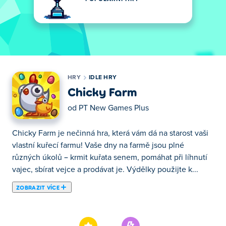
HRY
IDLE HRY
Chicky Farm
od
PT New Games Plus
Chicky Farm je nečinná hra, která vám dá na starost vaši
vlastní kuřecí farmu! Vaše dny na farmě jsou plné
různých úkolů – krmit kuřata senem, pomáhat při líhnutí
vajec, sbírat vejce a prodávat je. Výdělky použijte k...
ZOBRAZIT VÍCE
Chicky Farm je nečinná hra, která vám dá na starost vaši
vlastní kuřecí farmu! Vaše dny na farmě jsou plné
různých úkolů – krmit kuřata senem, pomáhat při líhnutí