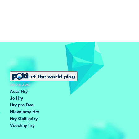
Let the world play
POPULÁRNÍ
Auta Hry
.io Hry
Hry pro Dva
Hlavolamy Hry
Hry Oblíkačky
Všechny hry