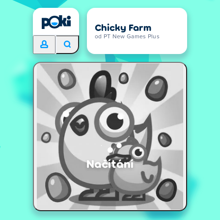
Chicky Farm
od PT New Games Plus
Načítání