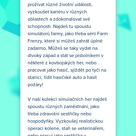
prožívat různé životní události,
vyzkoušet kariéru v různých
oblastech a zdokonalovat své
schopnosti. Najdeš tu spoustu
simulátorů farmy, jako třeba sérii Farm
Frenzy, které si můžeš zahrát úplně
zadarmo. Můžeš se taky vydat na
divoký západ a stát se pistolníkem v
některé z kovbojských her, nebo
pracovat jako hasič, sjíždět po tyči na
stanici, řídit hasičské auto a hasit
požáry!
V naší kolekci simulačních her najdeš
spoustu různých zaměstnání, jako
třeba zdravotní sestřičky nebo
hospodyňky. Vyzkoušej realistickou
operaci kolene, staň se veterinářem,
nebo pracuj jako sestřička v