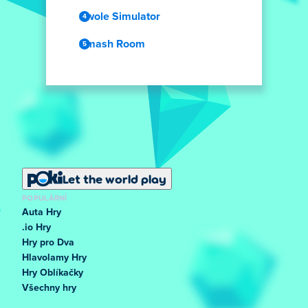
Swole Simulator
Smash Room
Let the world play
POPULÁRNÍ
Auta Hry
.io Hry
Hry pro Dva
Hlavolamy Hry
Hry Oblíkačky
Všechny hry