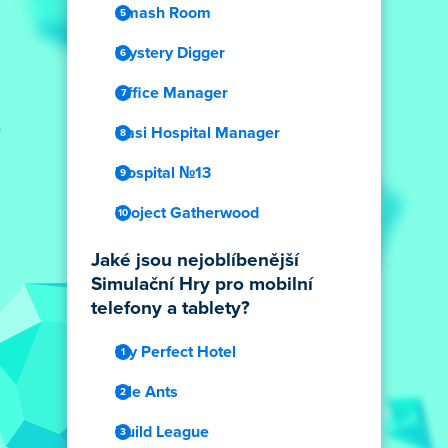
Smash Room
Mystery Digger
Office Manager
Dasi Hospital Manager
Hospital №13
Project Gatherwood
Jaké jsou nejoblíbenější
Simulační Hry pro mobilní
telefony a tablety?
My Perfect Hotel
Idle Ants
Build League