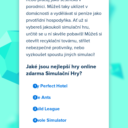
porodnici. Můžeš taky uklízet v
domácnosti a vydělávat si peníze jako
prvotřídní hospodyňka. Ať už si
vybereš jakoukoli simulační hru,
určitě se u ní skvěle pobavíš! Můžeš si
otevřít recyklační továrnu, střílet
nebezpečné protivníky, nebo
vyzkoušet spoustu jiných simulací!
Jaké jsou nejlepší hry online
zdarma Simulační Hry?
My Perfect Hotel
Idle Ants
Build League
Swole Simulator