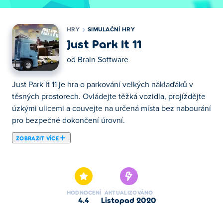
HRY
SIMULAČNÍ HRY
Just Park It 11
od
Brain Software
Just Park It 11 je hra o parkování velkých náklaďáků v
těsných prostorech. Ovládejte těžká vozidla, projíždějte
úzkými ulicemi a couvejte na určená místa bez nabourání
pro bezpečné dokončení úrovní.
ZOBRAZIT VÍCE
Zde si můžeš zahrát Just Park It 11. Just Park It 11 je
jednou z našich vybraných Simulační Hry.
HODNOCENÍ
AKTUALIZOVÁNO
4.4
listopad 2020