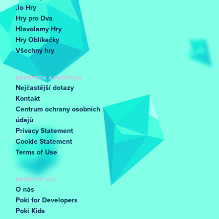
.io Hry
Hry pro Dva
Hlavolamy Hry
Hry Oblíkačky
Všechny hry
NÁPOVĚDA A PODPORA
Nejčastější dotazy
Kontakt
Centrum ochrany osobních
údajů
Privacy Statement
Cookie Statement
Terms of Use
POZNEJTE NÁS
O nás
Poki for Developers
Poki Kids