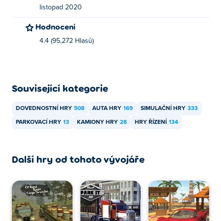
listopad 2020
Hodnocení
4.4 (95,272 Hlasů)
Související kategorie
DOVEDNOSTNÍ HRY
508
AUTA HRY
169
SIMULAČNÍ HRY
333
PARKOVACÍ HRY
13
KAMIONY HRY
28
HRY ŘÍZENÍ
134
Další hry od tohoto vývojáře