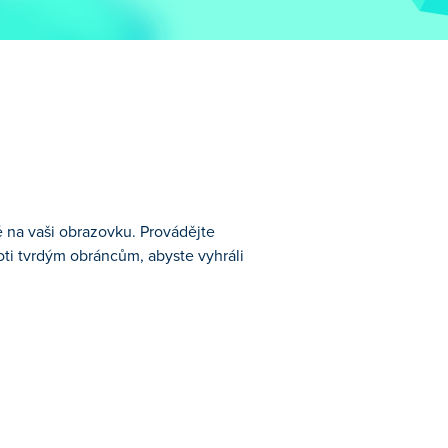
tě na vaši obrazovku. Provádějte
oti tvrdým obráncům, abyste vyhráli
 a vy jste celý tým! Házejte přesné
 a intenzivní akci je čas dokázat, zda