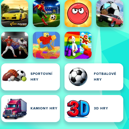
SPORTOVNÍ
FOTBALOVÉ
HRY
HRY
KAMIONY HRY
3D HRY