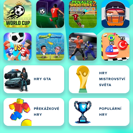
HRY
HRY GTA
MISTROVSTVÍ
SVĚTA
PŘEKÁŽKOVÉ
POPULÁRNÍ
HRY
HRY