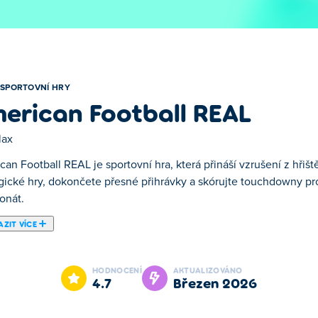
SPORTOVNÍ HRY
erican Football REAL
lax
an Football REAL je sportovní hra, která přináší vzrušení z hřiš
egické hry, dokončete přesné přihrávky a skórujte touchdowny pr
onát.
ZIT VÍCE
štu na dosah ruky! Vstupte na hřiště, kde se počítá každý pohyb,
če kolem obránců a skórujte epické přistání. Díky rychlému hraní
HODNOCENÍ
AKTUALIZOVÁNO
zdou amerického fotbalu!
4.7
březen 2026