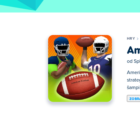
HRY
Am
od
Sp
Americ
strat
šampi
ZOBRA
Americký fotbal REAL přináší vzrušení z ro
přihrávky svým spoluhráčům, veďte své hrá
máte na to, abyste se stali skutečnou hvě
Jak hrát americký fotbal REAL?