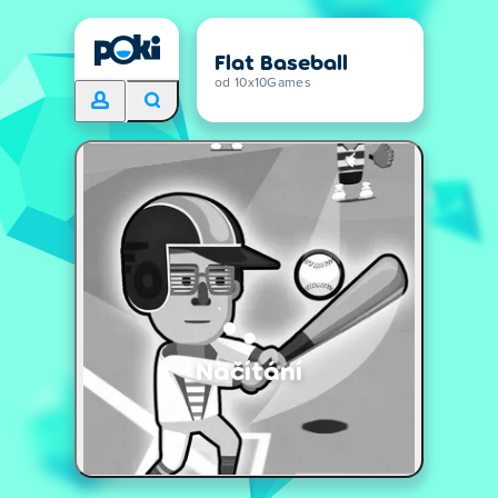
Flat Baseball
od 10x10Games
Načítání