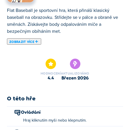
Flat Baseball je sportovní hra, která přináší klasický
baseball na obrazovku. Střídejte se v pálce a obraně ve
směnách. Získávejte body odpalováním míče a
bezpečným obíháním met.
ZOBRAZIT VÍCE
Flat Baseball je baseballová hra, ve které se na jedno
klepnutí utkávají ploché kreslené postavičky napříč
časem! Začněte v předměstí a poté se probojujte
strašidelnými lesy, starověkým Egyptem, prehistorickými
HODNOCENÍ
AKTUALIZOVÁNO
jeskyněmi a dokonce i budoucností proti robotům.
4.4
březen 2026
Rozbíjejte míče, porážejte svérázné nepřátele a přežijte
šílenství Crazy Innings. Jste připraveni prorazit historií
homeruny?
O této hře
Jak hrát plochý baseball?
Ovládání
Hraj kliknutím myši nebo klepnutím.
Klikněte nebo klepněte pro přehrání!