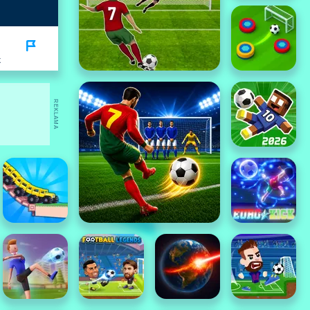
K
REKLAMA