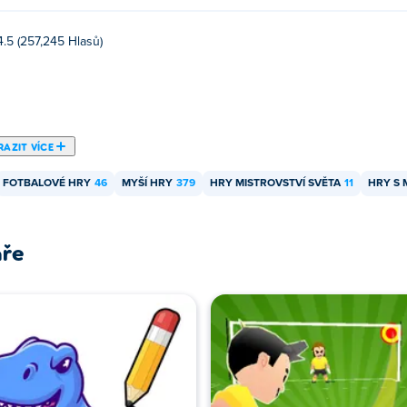
4.5 (257,245 Hlasů)
AZIT VÍCE
FOTBALOVÉ HRY
46
MYŠÍ HRY
379
HRY MISTROVSTVÍ SVĚTA
11
HRY S 
áře