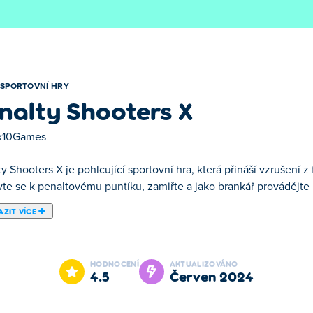
SPORTOVNÍ HRY
nalty Shooters X
x10Games
y Shooters X je pohlcující sportovní hra, která přináší vzrušení z
vte se k penaltovému puntíku, zamiřte a jako brankář provádějte 
ZIT VÍCE
hra, ve které je vaším cílem překonat soupeřův tým. Když je řada 
vžijte do role brankáře – pozorně sledujte pohyby soupeře a pono
HODNOCENÍ
AKTUALIZOVÁNO
mu Tier Challenge tím, že vyhrajete zápasy a posouváte se na vy
4.5
červen 2024
ým protivníkům a hrajte za svůj oblíbený tým. Můžete se stát n