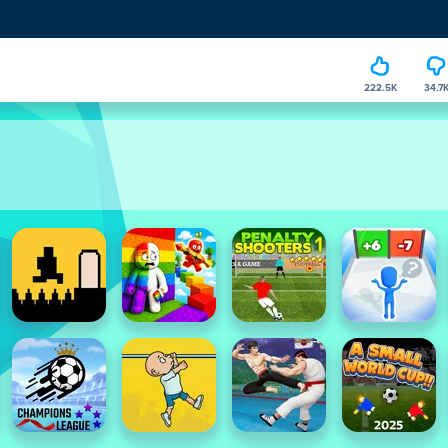
222.5K
34.7