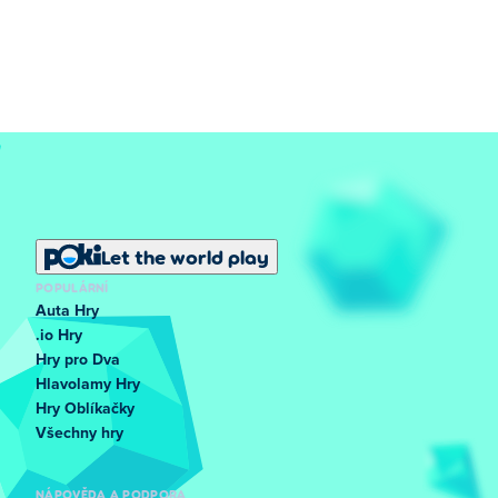
Let the world play
POPULÁRNÍ
Auta Hry
.io Hry
Hry pro Dva
Hlavolamy Hry
Hry Oblíkačky
Všechny hry
NÁPOVĚDA A PODPORA