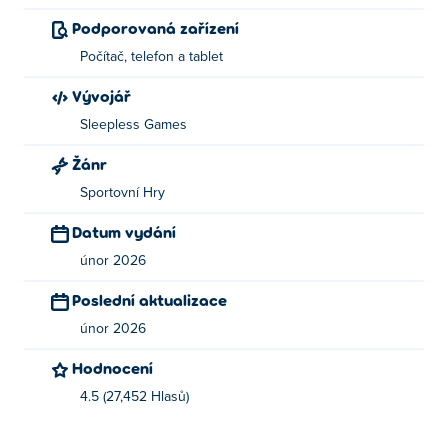
Podporovaná zařízení
Kdo stvořil Snow Riders?
Počítač, telefon a tablet
Snow Riders vytvořila společnost Sleepless Games. Toto
Vývojář
je jejich první hra na Poki!
Sleepless Games
Jak si můžu zahrát Snow Riders zdarma?
Žánr
Snow Riders si můžete zahrát zdarma na Poki.
Sportovní Hry
Datum vydání
Můžu hrát Snow Riders na mobilních
zařízeních a počítači?
únor 2026
Poslední aktualizace
Snow Riders lze hrát na počítači a mobilních zařízeních,
jako jsou telefony a tablety.
únor 2026
Hodnocení
4.5 (27,452 Hlasů)